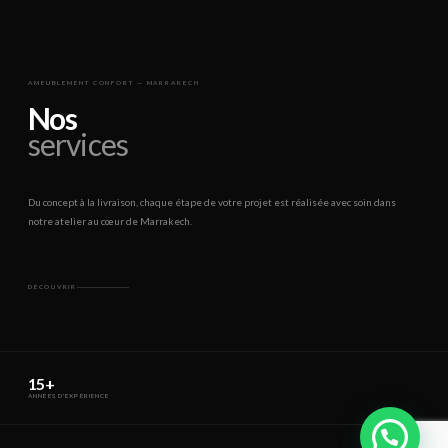
AMEUBLEMENT CONFORT — MARRAKECH
Nos
services
Du concept à la livraison, chaque étape de votre projet est réalisée avec soin dans
notre atelier au cœur de Marrakech.
DÉCOUVRIR
15+
ANNÉES D'EXPÉRIENCE