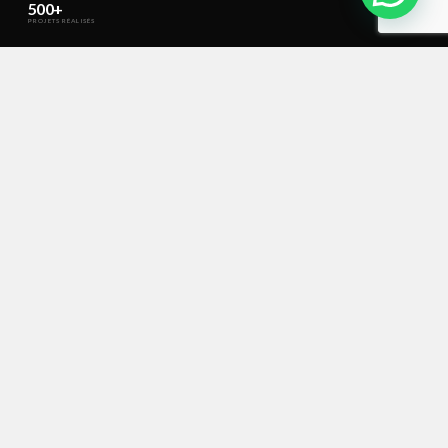
500+
PROJETS RÉALISÉS
100%
SUR MESURE
Marrakech
ATELIER & LIVRAISON
CE QUE NOUS FAISONS
L'expertise au service
de votre intérieur
01
Tapisserie sur mesure